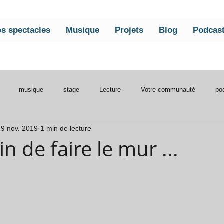
s spectacles
Musique
Projets
Blog
Podcas
musique
stage
Lecture
Votre communauté
po
19 nov. 2019
1 min de lecture
traper l'eau
n de faire le mur ...
s sur 5.