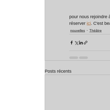
pour nous rejoindre 
réserver 
ici
. C'est b
nouvelles
Théâtre
Posts récents