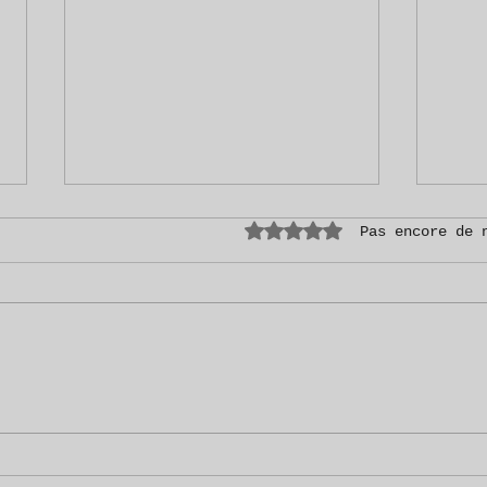
Noté 0 étoile sur 5.
Pas encore de 
Et si
La fin de l'année se profile...