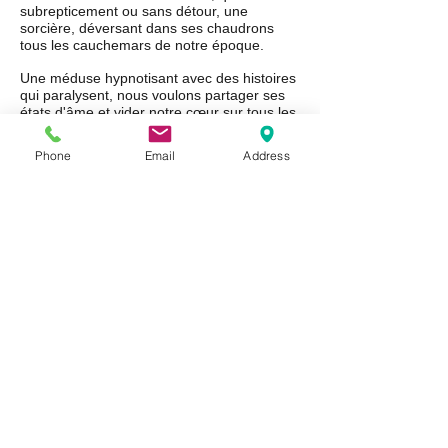
subrepticement ou sans détour, une
sorcière, déversant dans ses chaudrons
tous les cauchemars de notre époque.
Une méduse hypnotisant avec des histoires
qui paralysent, nous voulons partager ses
états d'âme et vider notre cœur sur tous les
dictats des contraintes sociales pour
rameuter les démons qui demain mèneront
Phone
Email
Address
le bal si nous ne leur tordons pas le cou.
Tout cela pour mieux conduire le spectateur
à se questionner et à reconsidérer son point
de vue sur la société pour faire un
inventaire exhaustif des maux qui
empoisonnent peu à peu nos sociétés ou
plutôt, nos "satiétés", gavées de bien-être et
de bonheurs illusoires.
Sur un ton plein d'humour, un spectacle
pour déformer la réalité, les croyances de
chacun, les habitudes de chacune. Un régal
de mise en pièces de nos mythes, des plus
anciens aux actuels, sans compter
quelques utiles conseils ou recettes
extraitres des nouvelles :
Rendons grâce