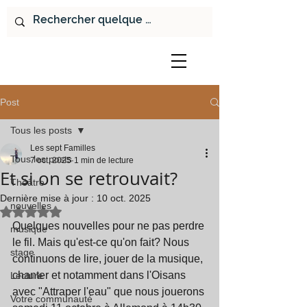
Post
Tous les posts
Les sept Familles
Tous les posts
7 oct. 2025
1 min de lecture
Et si on se retrouvait?
Théâtre
Dernière mise à jour :
10 oct. 2025
nouvelles
Noté NaN étoiles sur 5.
Quelques nouvelles pour ne pas perdre 
musique
le fil. Mais qu'est-ce qu'on fait? Nous 
stage
continuons de lire, jouer de la musique, 
chanter et notamment dans l'Oisans 
Lecture
avec "Attraper l'eau" que nous jouerons 
Votre communauté