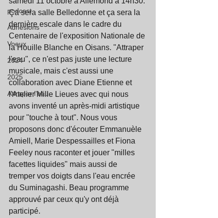
samedi 11 octobre à Allemond à 14h30. 
podcast
Ça sera salle Belledonne et ça sera la 
dernière escale dans le cadre du 
Adhésions
Centenaire de l'exposition Nationale de 
Voeux
la Houille Blanche en Oisans. "Attraper 
l'eau", ce n'est pas juste une lecture 
2024
musicale, mais c'est aussi une 
2025
collaboration avec Diane Etienne et 
Attraper l'eau
l'Atelier Mille Lieues avec qui nous 
avons inventé un après-midi artistique 
pour "touche à tout". Nous vous 
proposons donc d'écouter Emmanuèle 
Amiell, Marie Despessailles et Fiona 
Feeley nous raconter et jouer "milles 
facettes liquides" mais aussi de 
tremper vos doigts dans l'eau encrée 
du Suminagashi. Beau programme 
approuvé par ceux qu'y ont déjà 
participé. 