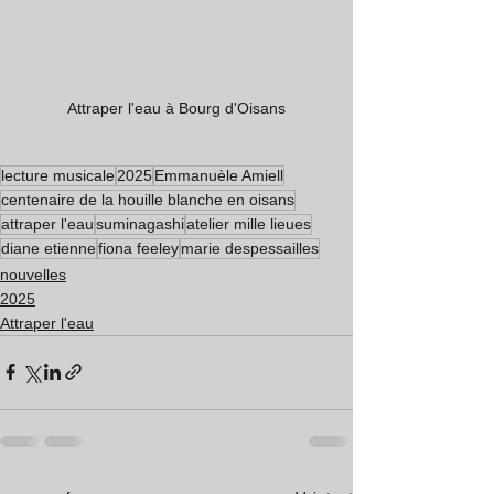
Attraper l'eau à Bourg d'Oisans
lecture musicale
2025
Emmanuèle Amiell
centenaire de la houille blanche en oisans
attraper l'eau
suminagashi
atelier mille lieues
diane etienne
fiona feeley
marie despessailles
nouvelles
2025
Attraper l'eau