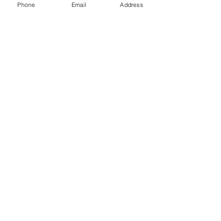
Phone
Email
Address
Voir tout
Posts récents