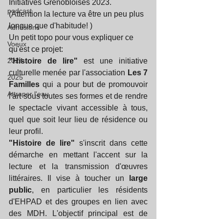
Initiatives Grenobloises 2023. 
podcast
(Attention la lecture va être un peu plus 
longue que d'habitude! )
Adhésions
Un petit topo pour vous expliquer ce 
Voeux
qu'est ce projet:
2024
"Histoire de lire"
 est une initiative 
culturelle menée par l'association 
Les 7 
2025
Familles
 qui a pour but de promouvoir 
Attraper l'eau
l'art sous toutes ses formes et de rendre 
le spectacle vivant accessible à tous, 
quel que soit leur lieu de résidence ou 
leur profil.
"Histoire de lire"
 s'inscrit dans cette 
démarche en mettant l'accent sur la 
lecture et la transmission d'œuvres 
littéraires. Il vise à toucher un 
large 
public
, en particulier les résidents 
d'EHPAD et des groupes en lien avec 
des MDH. L'objectif principal est de 