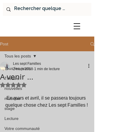
Post
Tous les posts
Les sept Familles
Tous les posts
2 mars 2018
1 min de lecture
A venir ...
Théâtre
Noté NaN étoiles sur 5.
nouvelles
 En mars et avril, il se passera toujours 
musique
quelque chose chez Les sept Familles !
stage
Lecture
Votre communauté