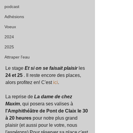
podcast
Adhésions
Voeux
2024
2025
Attraper l'eau
Le stage 
Et si on se faisait plaisir
 les 
24 et 25
 . Il reste encore des places, 
alors profitez en! C'est
 ici
.
La reprise de 
La dame de chez 
Maxim
, qui posera ses valises à 
l'Amphithéâtre de Pont de Claix le 30 
à 20 heures 
pour notre plus grand 
plaisir (et aussi pour le votre, nous 
l'espérons) Pour réserver sa place c'est 