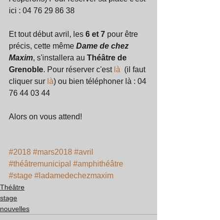
ici : 04 76 29 86 38
Et tout début avril, les 
6 et 7
 pour être 
précis, cette même
 Dame de chez 
Maxim
, s'installera au 
Théâtre de 
Grenoble
. Pour réserver c'est 
là
  (il faut 
cliquer sur 
là
) ou bien téléphoner là : 04 
76 44 03 44
Alors on vous attend! 
#2018
#mars2018
#avril
#théâtremunicipal
#amphithéâtre
#stage
#ladamedechezmaxim
Théâtre
stage
nouvelles