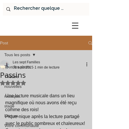
Post
Tous les posts
Les sept Familles
Tous les posts
31 août 2015
1 min de lecture
Passins
Théâtre
Noté NaN étoiles sur 5.
nouvelles
Une lecture musicale dans un lieu 
musique
magnifique où nous avons été reçu 
stage
comme des rois! 
Lecture
Pique-nique après la lecture partagé 
avec le public nombreux et chaleureux! 
Votre communauté