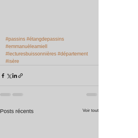
#passins
#étangdepassins
#emmanuèleamiell
#lecturesbuissonnières
#département
#isère
Voir tout
Posts récents