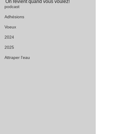
On revient quand vous voulez! 
podcast
Adhésions
Voeux
2024
2025
Attraper l'eau