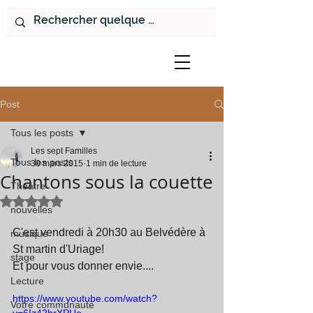
Post
Tous les posts
Les sept Familles
Tous les posts
30 mars 2015
1 min de lecture
Chantons sous la couette
Théâtre
Noté NaN étoiles sur 5.
nouvelles
C'est vendredi à 20h30 au Belvédère à 
musique
St martin d'Uriage! 
stage
Et pour vous donner envie.... 
Lecture
https://www.youtube.com/watch?
Votre communauté