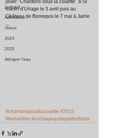
jouer "Chantons sous la couette" à St 
podcast
martin d'Uriage le 3 avril puis au 
Château de Bonrepos le 7 mai à Jarrie 
Adhésions
...  
Voeux
2024
2025
Attraper l'eau
#chantonssouslacouette
#2015
#belvédère
#unchapeaudepailleditalie