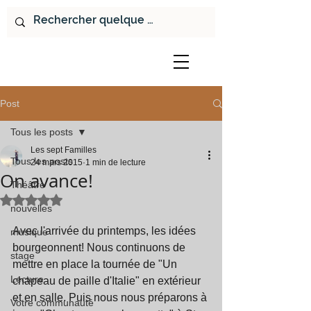
Post
Tous les posts
Les sept Familles
Tous les posts
24 mars 2015
1 min de lecture
On avance!
Théâtre
Noté NaN étoiles sur 5.
nouvelles
Avec l'arrivée du printemps, les idées 
musique
bourgeonnent! Nous continuons de 
stage
mettre en place la tournée de "Un 
Lecture
chapeau de paille d'Italie" en extérieur 
et en salle. Puis nous nous préparons à 
Votre communauté