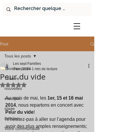
Post
Tous les posts
Les sept Familles
Tous les posts
8 avr. 2014
1 min de lecture
Peur du vide
Théâtre
Noté NaN étoiles sur 5.
nouvelles
Au mois de mai, les 
1er, 15 et 16 mai 
musique
2014
, nous repartons en concert avec
stage
Peur du vide
! 
Lecture
N'hésitez-pas à aller sur l'agenda pour 
avoir des plus amples renseignements; 
Votre communauté