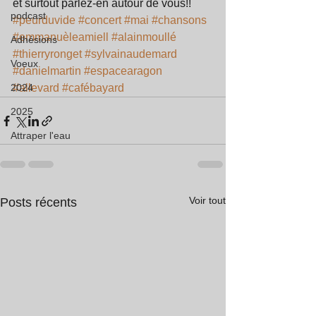
et surtout parlez-en autour de vous!!
podcast
#peurduvide
#concert
#mai
#chansons
#emmanuèleamiell
#alainmoullé
Adhésions
#thierryronget
#sylvainaudemard
Voeux
#danielmartin
#espacearagon
2024
#allevard
#cafébayard
2025
Attraper l'eau
Voir tout
Posts récents