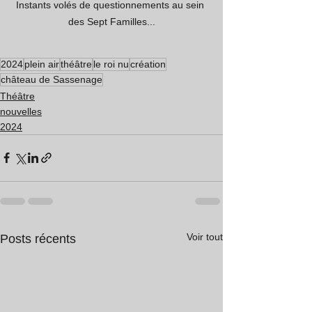
Instants volés de questionnements au sein 
des Sept Familles...
2024
plein air
théâtre
le roi nu
création
château de Sassenage
Théâtre
nouvelles
2024
Voir tout
Posts récents