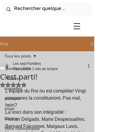
Post
Tous les posts
Les sept Familles
Tous les posts
9 juin 2024
1 min de lecture
C'est parti!
Théâtre
Noté NaN étoiles sur 5.
nouvelles
L'équipe du Roi nu est complète! Vingt 
personnes la constitueront. Pas mal, 
musique
hein?
stage
La voici dans son intégralité :
Lecture
Florian Delgado, Marie Despessailles, 
Bernard Falconnet, Margaux Lavis, 
Votre communauté