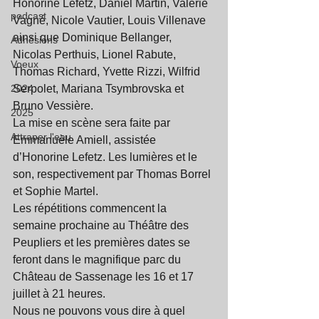
Honorine Lefetz, Daniel Martin, Valérie 
podcast
Vagné, Nicole Vautier, Louis Villenave 
ainsi que Dominique Bellanger, 
Adhésions
Nicolas Perthuis, Lionel Rabute, 
Voeux
Thomas Richard, Yvette Rizzi, Wilfrid 
2024
Serpolet, Mariana Tsymbrovska et 
Bruno Vessière.
2025
La mise en scène sera faite par 
Attraper l'eau
Emmanuèle Amiell, assistée 
d’Honorine Lefetz. Les lumières et le 
son, respectivement par Thomas Borrel 
et Sophie Martel.
Les répétitions commencent la 
semaine prochaine au Théâtre des 
Peupliers et les premières dates se 
feront dans le magnifique parc du 
Château de Sassenage les 16 et 17 
juillet à 21 heures.
Nous ne pouvons vous dire à quel 