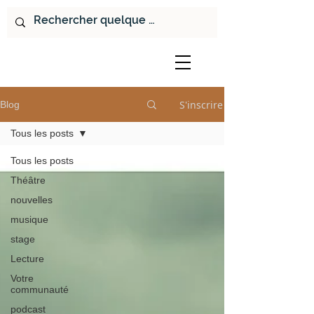
S'inscrire
Blog
Tous les posts
Tous les posts
Théâtre
nouvelles
musique
stage
Lecture
Votre
communauté
podcast