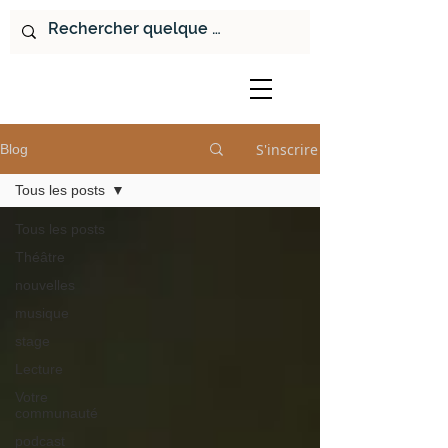
S'inscrire
Blog
Tous les posts
Tous les posts
Théâtre
nouvelles
musique
stage
Lecture
Votre
communauté
podcast