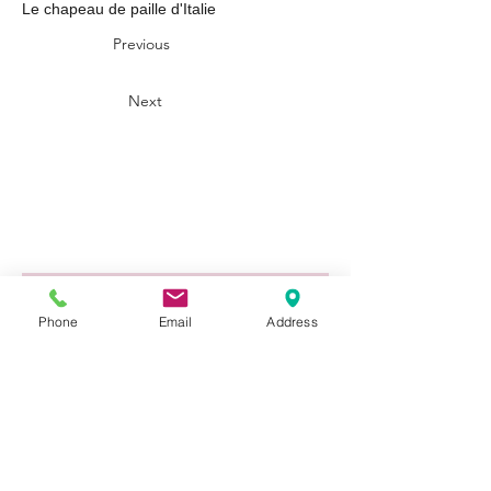
Le chapeau de paille d'Italie
Previous
Next
Prénom
Phone
Email
Address
Nom de famille
E‑mail