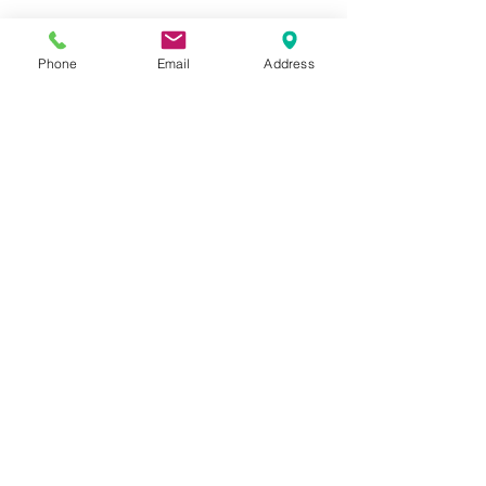
Phone
Email
Address
Prénom
Nom de famille
E‑mail
Oui, abonnez-moi à 
votre newsletter.
Envoyer