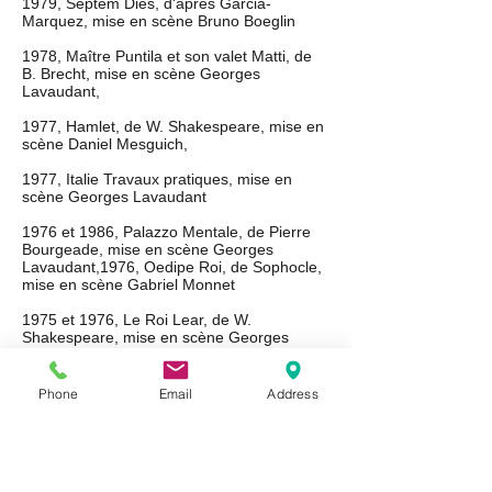
1979, Septem Dies, d'après Garcia-
Marquez, mise en scène Bruno Boeglin
1978, Maître Puntila et son valet Matti, de
B. Brecht, mise en scène Georges
Lavaudant,
1977, Hamlet, de W. Shakespeare, mise en
scène Daniel Mesguich,
1977, Italie Travaux pratiques, mise en
scène Georges Lavaudant
1976 et 1986, Palazzo Mentale, de Pierre
Bourgeade, mise en scène Georges
Lavaudant,1976, Oedipe Roi, de Sophocle,
mise en scène Gabriel Monnet
1975 et 1976, Le Roi Lear, de W.
Shakespeare, mise en scène Georges
Lavaudant
1974, La Mémoire de l'iceberg, mise en
Phone
Email
Address
scène Georges Lavaudant
1973, Rabelais en liesse, de Pierre Barrat,
au festival d’Avignon