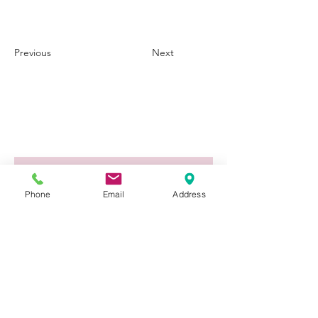
Previous
Next
Prénom
Phone
Email
Address
Nom de famille
E‑mail