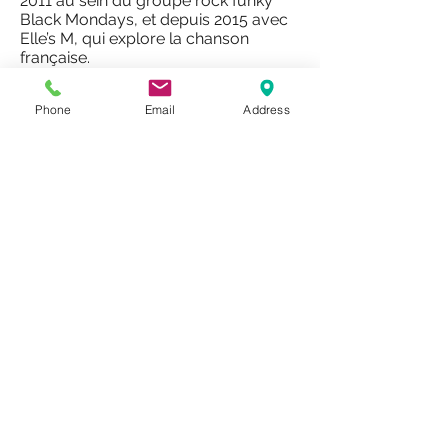
2011 au sein du groupe rock funky
Black Mondays, et depuis 2015 avec
Elle’s M, qui explore la chanson
française.
Phone
Email
Address
Prénom
Nom de famille
E‑mail
Oui, abonnez-moi à 
votre newsletter.