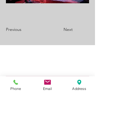
Previous
Next
Prénom
Phone
Email
Address
Nom de famille
E‑mail