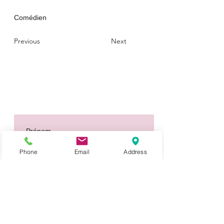
Comédien
Previous
Next
Prénom
Phone
Email
Address
Nom de famille
E‑mail