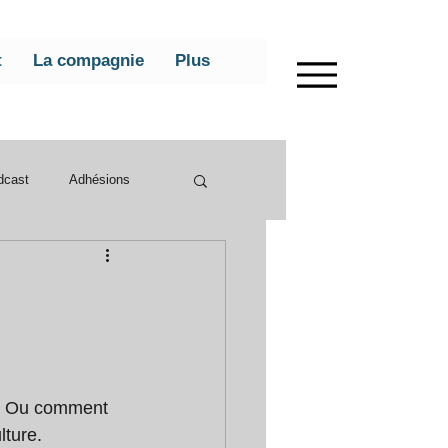
t
La compagnie
Plus
dcast
Adhésions
s. Ou comment 
lture.