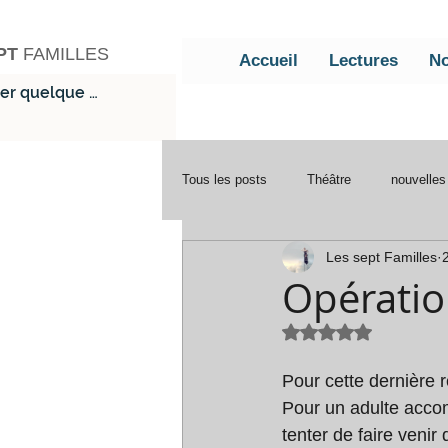
PT
FAMILLES
Accueil
Lectures
No
Tous les posts
Théâtre
nouvelles
Les sept Familles
2
Voeux
2024
2025
At
Opératio
Noté NaN étoile
Pour cette dernière r
Pour un adulte acco
tenter de faire venir