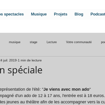
s spectacles
Musique
Projets
Blog
Podcas
musique
stage
Lecture
Votre communauté
po
4 juil. 2019
1 min de lecture
traper l'eau
n spéciale
s sur 5.
eprésentation de l'été: "
Je viens avec mon ado
" 
mpagné d'un ado de 12 à 17 ans, l'entrée est à 18 euro
 des jeunes au théâtre afin de les accompagner vers la cu