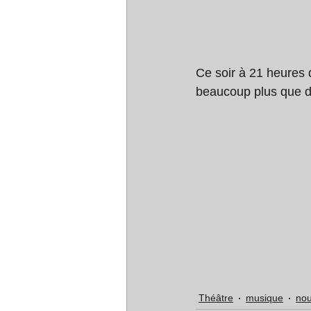
Ce soir à 21 heures d
beaucoup plus que da
Théâtre
musique
nou