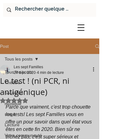
Post
Tous les posts
Les sept Familles
Tous les posts
27 déc. 2020
4 min de lecture
Le test ! (ni PCR, ni
Théâtre
antigénique)
nouvelles
Noté NaN étoiles sur 5.
musique
Parce que vraiment, c'est trop chouette 
stage
les tests! Les sept Familles vous en 
offre un pour savoir dans quel état vous 
Lecture
êtes en cette fin 2020. Bien sûr ne 
Votre communauté
trichez pas, c'est super sérieux et 