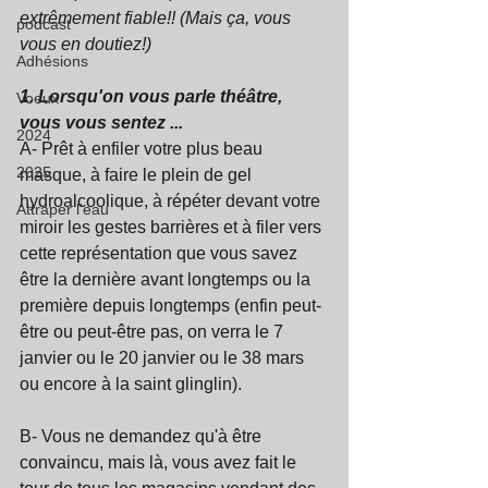
extrêmement fiable!! (Mais ça, vous 
podcast
vous en doutiez!)
Adhésions
1. Lorsqu'on vous parle théâtre, 
Voeux
vous vous sentez ...
2024
A- Prêt à enfiler votre plus beau 
2025
masque, à faire le plein de gel 
hydroalcoolique, à répéter devant votre 
Attraper l'eau
miroir les gestes barrières et à filer vers 
cette représentation que vous savez 
être la dernière avant longtemps ou la 
première depuis longtemps (enfin peut-
être ou peut-être pas, on verra le 7 
janvier ou le 20 janvier ou le 38 mars 
ou encore à la saint glinglin). 
B- Vous ne demandez qu'à être 
convaincu, mais là, vous avez fait le 