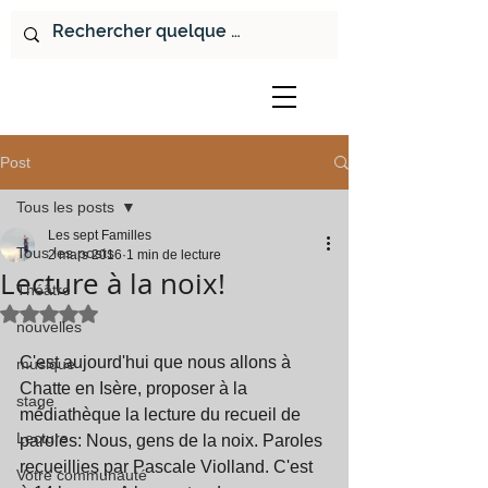
Post
Tous les posts
Les sept Familles
Tous les posts
2 mars 2016
1 min de lecture
Lecture à la noix!
Théâtre
Noté NaN étoiles sur 5.
nouvelles
C'est aujourd'hui que nous allons à 
musique
Chatte en Isère, proposer à la 
stage
médiathèque la lecture du recueil de 
Lecture
paroles: Nous, gens de la noix. Paroles 
recueillies par Pascale Violland. C'est 
Votre communauté