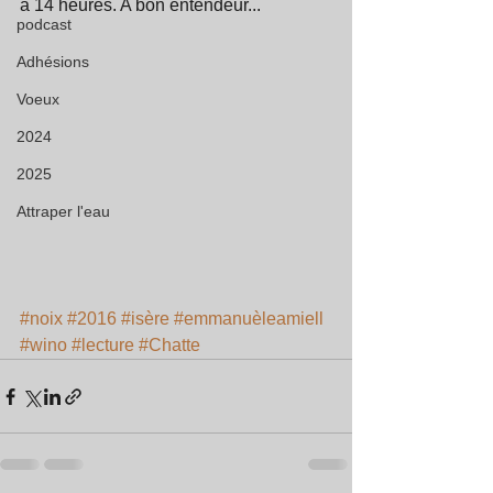
à 14 heures. A bon entendeur... 
podcast
Adhésions
Voeux
2024
2025
Attraper l'eau
#noix
#2016
#isère
#emmanuèleamiell
#wino
#lecture
#Chatte