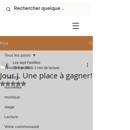
Post
Tous les posts
Les sept Familles
Tous les posts
13 févr. 2016
1 min de lecture
Jour J. Une place à gagner!
Théâtre
Noté NaN étoiles sur 5.
nouvelles
musique
stage
Lecture
Votre communauté