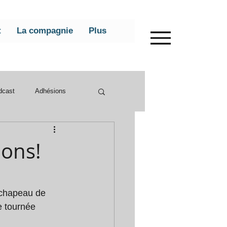
t
La compagnie
Plus
dcast
Adhésions
ions!
n chapeau de 
e tournée 