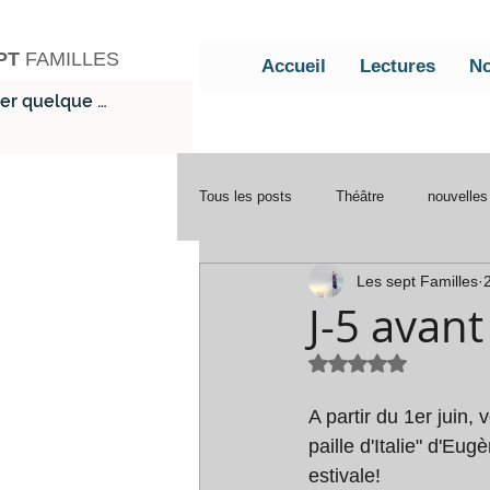
PT
FAMILLES
Accueil
Lectures
No
Tous les posts
Théâtre
nouvelles
Les sept Familles
Voeux
2024
2025
At
J-5 avant
Noté NaN étoile
A partir du 1er juin,
paille d'Italie" d'Eu
estivale! 