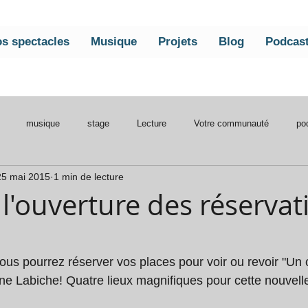
s spectacles
Musique
Projets
Blog
Podcas
musique
stage
Lecture
Votre communauté
po
25 mai 2015
1 min de lecture
traper l'eau
 l'ouverture des réservat
s sur 5.
 vous pourrez réserver vos places pour voir ou revoir "U
gène Labiche! Quatre lieux magnifiques pour cette nouvell