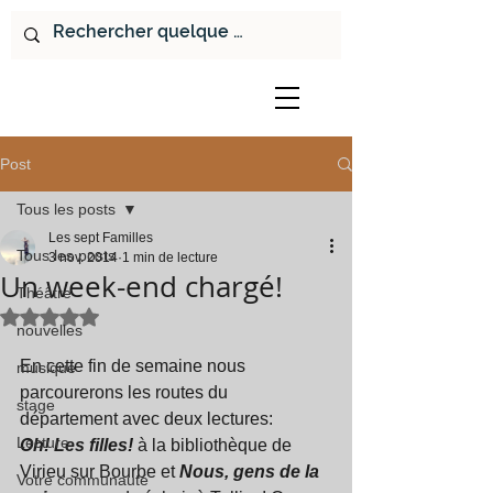
Post
Tous les posts
Les sept Familles
Tous les posts
3 nov. 2014
1 min de lecture
Un week-end chargé!
Théâtre
Noté NaN étoiles sur 5.
nouvelles
En cette fin de semaine nous 
musique
parcourerons les routes du 
stage
département avec deux lectures: 
Lecture
Oh! Les filles!
 à la bibliothèque de 
Virieu sur Bourbe et 
Nous, gens de la 
Votre communauté