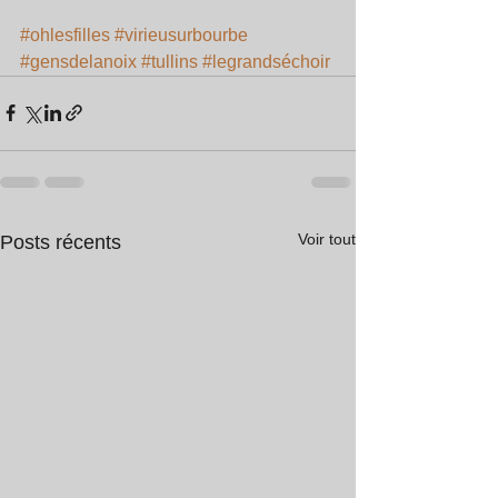
#ohlesfilles
#virieusurbourbe
#gensdelanoix
#tullins
#legrandséchoir
Voir tout
Posts récents