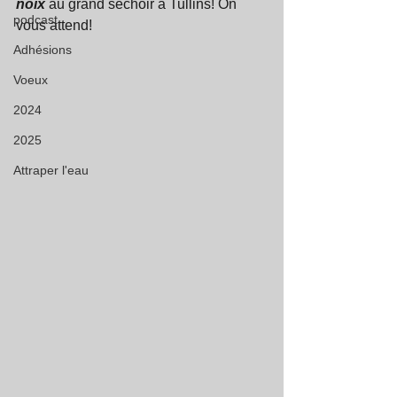
noix
 au grand séchoir à Tullins! On 
podcast
vous attend! 
Adhésions
Voeux
2024
2025
Attraper l'eau